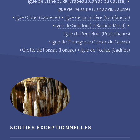
Igue de Diane ou du Drapeau (Caniac du Causse)
•
Igue de l'Aussure (Caniac du Causse)
•
Igue Olivier (Cabreret)
•
Igue de Lacarrière (Montfaucon)
•
Igue de Goudou (La Bastide-Murat)
•
Igue du Père Noel (Promilhanes)
•
Igue de Planagreze (Caniac du Causse)
•
Grotte de Foissac (Foissac)
•
Igue de Toulze (Cadrieu)
SORTIES EXCEPTIONNELLES